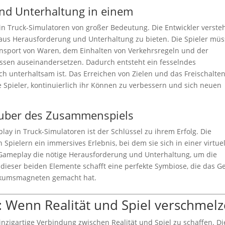
nd Unterhaltung in einem
n Truck-Simulatoren von großer Bedeutung. Die Entwickler verste
aus Herausforderung und Unterhaltung zu bieten. Die Spieler mü
nsport von Waren, dem Einhalten von Verkehrsregeln und der
ssen auseinandersetzen. Dadurch entsteht ein fesselndes
ch unterhaltsam ist. Das Erreichen von Zielen und das Freischalte
 Spieler, kontinuierlich ihr Können zu verbessern und sich neuen
auber des Zusammenspiels
 in Truck-Simulatoren ist der Schlüssel zu ihrem Erfolg. Die
Spielern ein immersives Erlebnis, bei dem sie sich in einer virtue
as Gameplay die nötige Herausforderung und Unterhaltung, um die
n dieser beiden Elemente schafft eine perfekte Symbiose, die das G
ikumsmagneten gemacht hat.
: Wenn Realität und Spiel verschmel
inzigartige Verbindung zwischen Realität und Spiel zu schaffen. Di