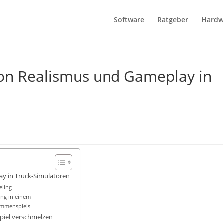
Software
Ratgeber
Hardw
on Realismus und Gameplay in
ay in Truck-Simulatoren
eling
ng in einem
ammenspiels
Spiel verschmelzen