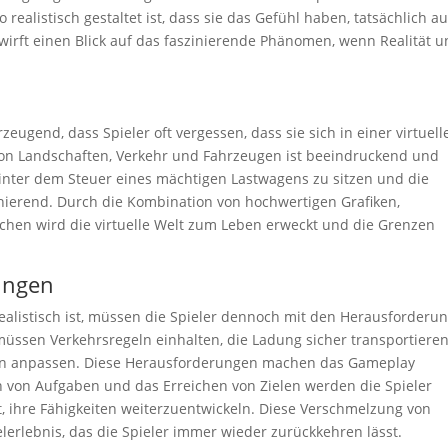
o realistisch gestaltet ist, dass sie das Gefühl haben, tatsächlich au
 wirft einen Blick auf das faszinierende Phänomen, wenn Realität 
zeugend, dass Spieler oft vergessen, dass sie sich in einer virtuell
 von Landschaften, Verkehr und Fahrzeugen ist beeindruckend und
, hinter dem Steuer eines mächtigen Lastwagens zu sitzen und die
zinierend. Durch die Kombination von hochwertigen Grafiken,
schen wird die virtuelle Welt zum Leben erweckt und die Grenzen
rungen
ealistisch ist, müssen die Spieler dennoch mit den Herausforderu
müssen Verkehrsregeln einhalten, die Ladung sicher transportiere
sen anpassen. Diese Herausforderungen machen das Gameplay
 von Aufgaben und das Erreichen von Zielen werden die Spieler
t, ihre Fähigkeiten weiterzuentwickeln. Diese Verschmelzung von
ielerlebnis, das die Spieler immer wieder zurückkehren lässt.